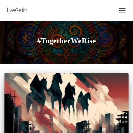
HiveGeist
TOGG
NAVIG
#TogetherWeRise